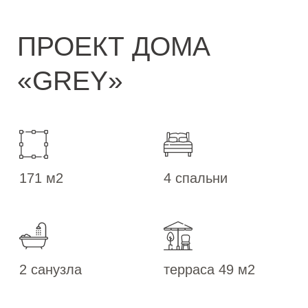
171 м2
4 спальни
2 санузла
терраса 49 м2
1 гардеробная
гараж на 1 машину
Просторный, лаконичный, в меру строгий
дом станет прекрасной обителью людей,
предпочитающих чёткость, свободу и
функциональность. Большие спальни
позволят воплотить все ваши идеи, а
кухня-гостиная с выходом на просторную
террасу превратится в излюбленное
место всех ваших домочадцев.