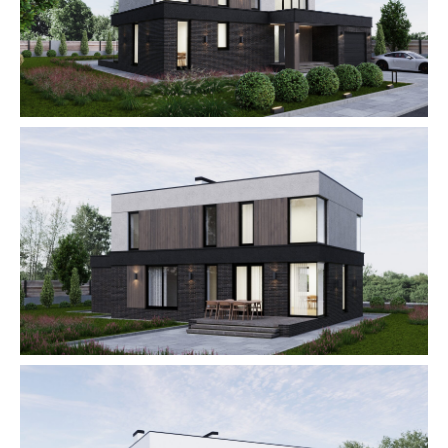
Доступна как продажа домовладения
со 100% оплатой и фиксированием
цены, так и рассрочка на часть суммы
на период строительства.
В ИПОТЕКУ
Вы можете приобрести домовладение
в нашем комьюнити с привлечением
ипотечных средств.
В РАССРОЧКУ
Распространяется только на покупку
земельного участка. При заключении
договора – 10%, остальная сумма 90%
через год без %, переплат и участия
банков.