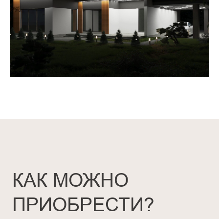
В РАССРОЧКУ
Распространяется только на покупку
земельного участка. При заключении
договора – 10%, остальная сумма 90%
через год без %, переплат и участия
банков.
КОНСУЛЬТАЦИЯ