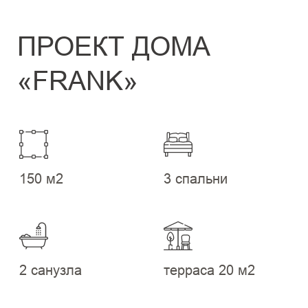
150 м2
3 спальни
2 санузла
терраса 20 м2
Одноэтажный дом, вызвавший интерес у
наибольшего числа наших клиентов.
Простая форма, эксплуатируемая
кровля, просторная кухня-гостиная и всё,
что необходимо для уютной семейной
жизни.
ПОЛУЧИТЬ ПРЕЗЕНТАЦИЮ