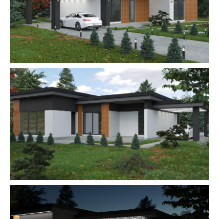
СОБСТВЕННЫЕ
СРЕДСТВА
Доступна как продажа домовладения
со 100% оплатой и фиксированием
цены, так и рассрочка на часть суммы
на период строительства.
В ИПОТЕКУ
Вы можете приобрести домовладение
в нашем комьюнити с привлечением
ипотечных средств.