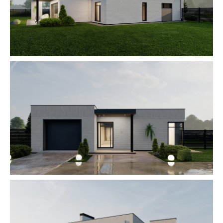
КАК МОЖНО
ПРИОБРЕСТИ?
СОБСТВЕННЫЕ
СРЕДСТВА
Доступна как продажа домовладения
со 100% оплатой и фиксированием
цены, так и рассрочка на часть суммы
на период строительства.
В ИПОТЕКУ