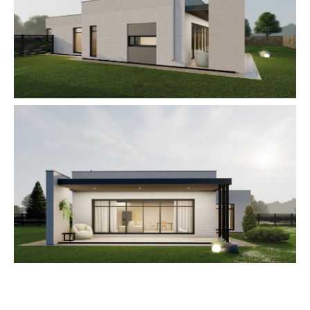
Вы можете приобрести домовладение
в нашем комьюнити с привлечением
ипотечных средств.
В РАССРОЧКУ
Распространяется только на покупку
земельного участка. При заключении
договора – 10%, остальная сумма 90%
через год без %, переплат и участия
банков.
КОНСУЛЬТАЦИЯ