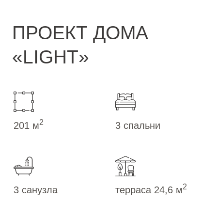
2
201 м
3 спальни
2
3 санузла
терраса 24,6 м
Проект, который отвечает всем
требованиям комфортной жизни для
семьи с несколькими детьми.
На площади одноэтажного дома
практично разместились мастер-спальня
со всеми удобствами, несколько
санузлов, детские спальни, большая
гардеробная при входе и просторная
кухня-гостиная.
ПОЛУЧИТЬ ПРЕЗЕНТАЦИЮ