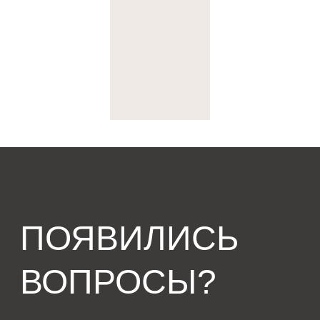
о компании
генплан
новости
дома
контакты